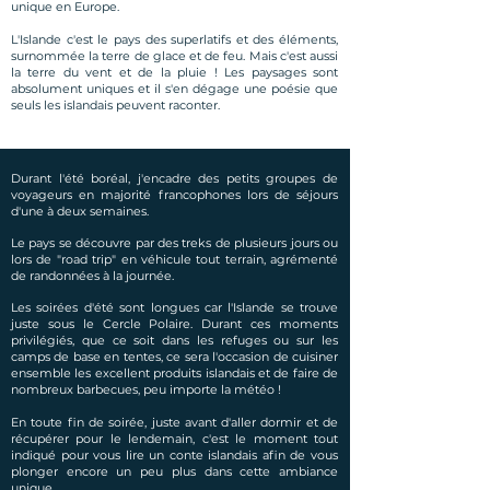
unique en Europe.
L'Islande c'est le pays des superlatifs et des éléments,
surnommée la terre de glace et de feu. Mais c'est aussi
la terre du vent et de la pluie ! Les paysages sont
absolument uniques et il s'en dégage une poésie que
seuls les islandais peuvent raconter.
Durant l'été boréal, j'encadre des petits groupes de
voyageurs en majorité francophones lors de séjours
d'une à deux semaines.
Le pays se découvre par des treks de plusieurs jours ou
lors de "road trip" en véhicule tout terrain, agrémenté
de randonnées à la journée.
Les soirées d'été sont longues car l'Islande se trouve
juste sous le Cercle Polaire. Durant ces moments
privilégiés, que ce soit dans les refuges ou sur les
camps de base en tentes, ce sera l'occasion de cuisiner
ensemble les excellent produits islandais et de faire de
nombreux barbecues, peu importe la météo !
En toute fin de soirée, juste avant d'aller dormir et de
récupérer pour le lendemain, c'est le moment tout
indiqué pour vous lire un conte islandais afin de vous
plonger encore un peu plus dans cette ambiance
unique.