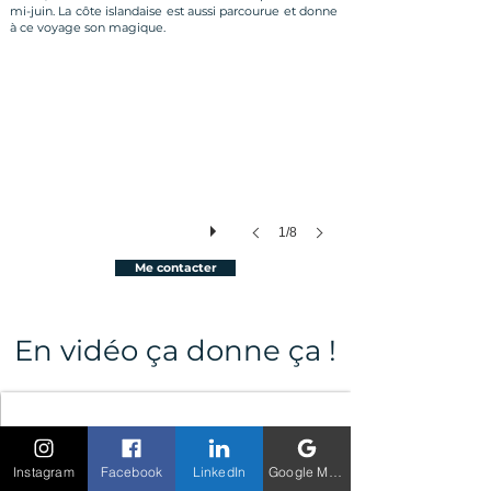
mi-juin. La côte islandaise est aussi parcourue et donne
à ce voyage son magique.
1/8
Me contacter
En vidéo ça donne ça !
Instagram
Facebook
LinkedIn
Google My Business