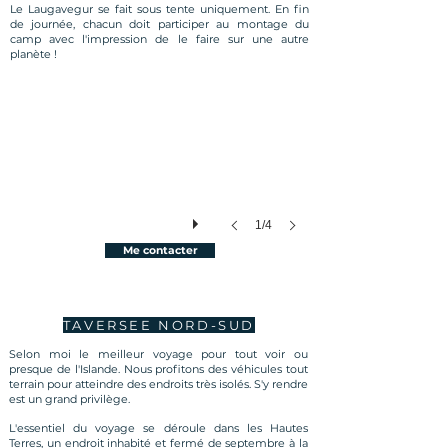
Le Laugavegur se fait sous tente uniquement. En fin
de journée, chacun doit participer au montage du
camp avec l'impression de le faire sur une autre
planète !
1/4
Me contacter
TAVERSEE NORD-SUD
Selon moi le meilleur voyage pour tout voir ou
presque de l'Islande. Nous profitons des véhicules tout
terrain pour atteindre des endroits très isolés. S'y rendre
est un grand privilège.
L'essentiel du voyage se déroule dans les Hautes
Terres, un endroit inhabité et fermé de septembre à la